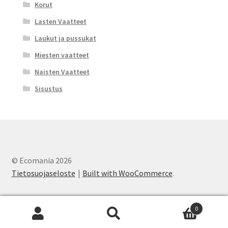
Korut
Lasten Vaatteet
Laukut ja pussukat
Miesten vaatteet
Naisten Vaatteet
Sisustus
© Ecomania 2026
Tietosuojaseloste
Built with WooCommerce
.
0
Etsi:
Haku