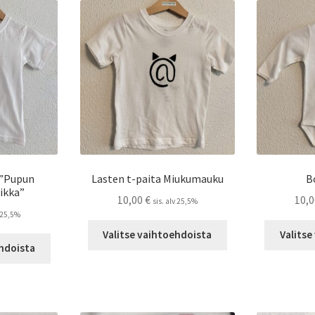
 ”Pupun
Lasten t-paita Miukumauku
B
ikka”
10,00
€
10,
sis. alv 25,5%
v 25,5%
Tällä
Valitse vaihtoehdoista
Valitse
Tällä
tuotteella
ehdoista
tuotteella
on
on
useampi
useampi
muunnelma.
muunnelma.
Voit