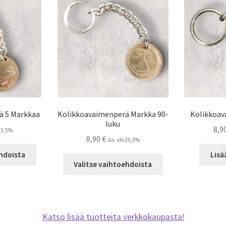
tehdä
valinnat
tuotteen
sivulla.
ä 5 Markkaa
Kolikkoavaimenperä Markka 90-
Kolikkoav
luku
8,9
 25,5%
8,90
€
sis. alv 25,5%
Tällä
ehdoista
Lisä
Tällä
tuotteella
Valitse vaihtoehdoista
tuotteella
on
on
useampi
useampi
muunnelma.
muunnelma.
Voit
Katso lisää tuotteita verkkokaupasta!
Voit
tehdä