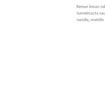
Remun linnan tak
tunnelmasta naut
naisille, miehill