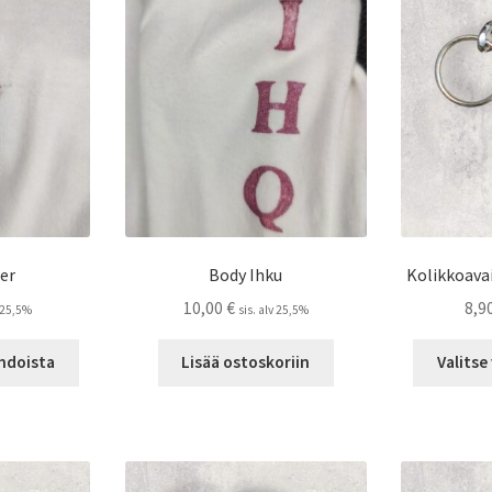
Voit
tehdä
tehdä
valinnat
valinnat
tuotteen
tuotteen
sivulla.
sivulla.
er
Body Ihku
Kolikkoava
10,00
€
8,9
v 25,5%
sis. alv 25,5%
Tällä
ehdoista
Lisää ostoskoriin
Valitse
tuotteella
on
useampi
muunnelma.
Voit