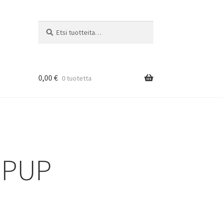
Etsi:
Haku
0,00
€
0 tuotetta
OPUP