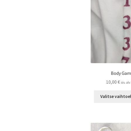
Body Gam
10,00
€
sis. al
Valitse vaihto