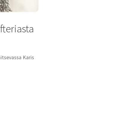
teriasta
aitsevassa Karis