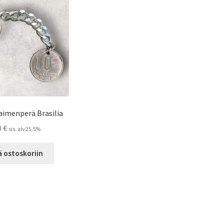
tehdä
valinnat
tuotteen
sivulla.
aimenperä Brasilia
0
€
sis. alv 25,5%
ä ostoskoriin