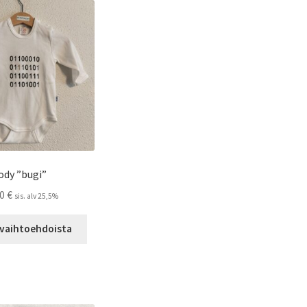
ody ”bugi”
00
€
sis. alv 25,5%
Tällä
 vaihtoehdoista
tuotteella
on
useampi
muunnelma.
Voit