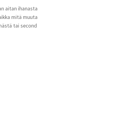
an aitan ihanasta
vaikka mitä muuta
äämästä tai second