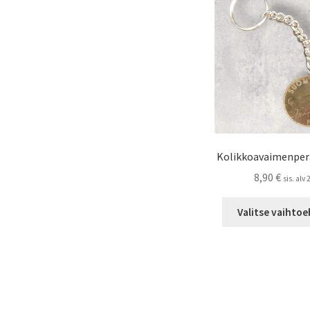
Kolikkoavaimenper
8,90
€
sis. alv
Valitse vaihto