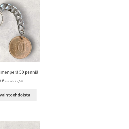
tehdä
valinnat
tuotteen
sivulla.
imenperä 50 penniä
0
€
sis. alv 25,5%
Tällä
 vaihtoehdoista
tuotteella
on
useampi
muunnelma.
Voit