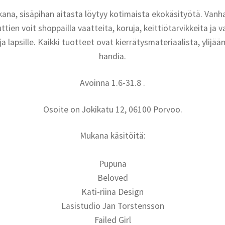
ana, sisäpihan aitasta löytyy kotimaista ekokäsityötä. Vanh
tien voit shoppailla vaatteita, koruja, keittiötarvikkeita ja 
e ja lapsille. Kaikki tuotteet ovat kierrätysmateriaalista, ylij
handia.
Avoinna 1.6-31.8 .
Osoite on Jokikatu 12, 06100 Porvoo.
Mukana käsitöitä:
Pupuna
Beloved
Kati-riina Design
Lasistudio Jan Torstensson
Failed Girl