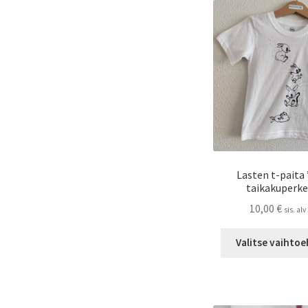
Lasten t-paita
taikakuperke
10,00
€
sis. al
Valitse vaihto