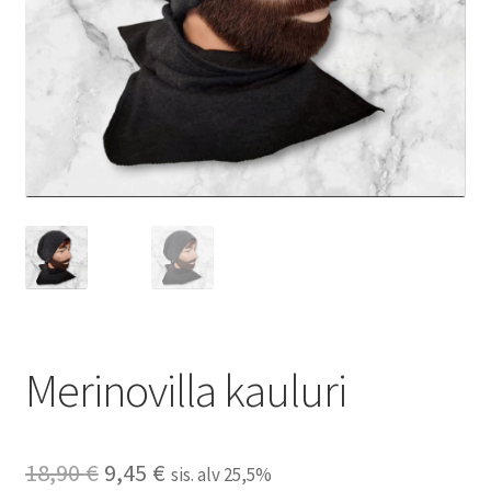
Merinovilla kauluri
Alkuperäinen
Nykyinen
18,90
€
9,45
€
sis. alv 25,5%