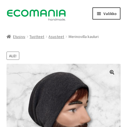
Siirry
Siirry
Valikko
navigointiin
sisältöön
Kauppa
Etusivu
Tuotteet
Asusteet
Merinovilla kauluri
Oma tili
ALE!
Galleria
Yhteystiedot
Tietoja
Facebook
Peruutukset