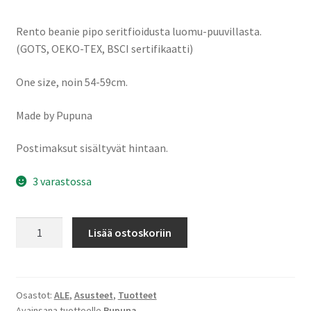
hinta
hinta
Rento beanie pipo seritfioidusta luomu-puuvillasta.
oli:
on:
(GOTS, OEKO-TEX, BSCI sertifikaatti)
18,90 €.
9,45 €.
One size, noin 54-59cm.
Made by Pupuna
Postimaksut sisältyvät hintaan.
3 varastossa
Merinovilla
Lisää ostoskoriin
kauluri
määrä
Osastot:
ALE
,
Asusteet
,
Tuotteet
Avainsana tuotteelle
Pupuna