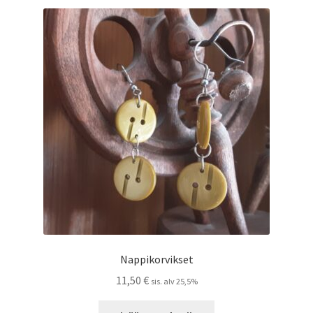
Nappikorvikset
11,50
€
sis. alv 25,5%