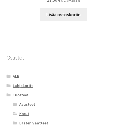
11,50
€
sis. alv 25,5%
Lisää ostoskoriin
Osastot
ALE
Lahjakortit
Tuotteet
Asusteet
Korut
Lasten Vaatteet