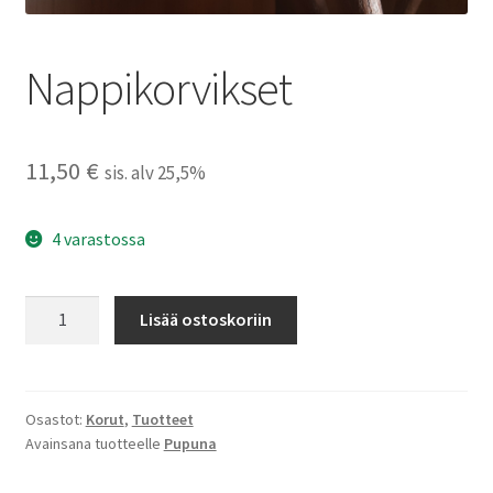
Nappikorvikset
11,50
€
sis. alv 25,5%
4 varastossa
Nappikorvikset
Lisää ostoskoriin
määrä
Osastot:
Korut
,
Tuotteet
Avainsana tuotteelle
Pupuna