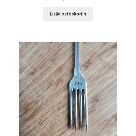
hinta
hinta
oli:
on:
Lisää ostoskoriin
17,90 €.
8,95 €.