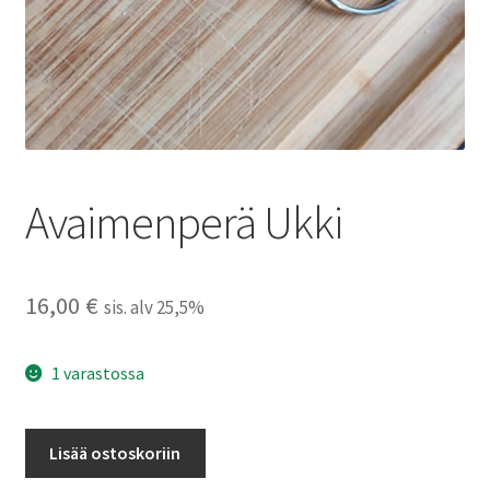
Avaimenperä Ukki
16,00
€
sis. alv 25,5%
1 varastossa
Avaimenperä
Lisää ostoskoriin
Ukki