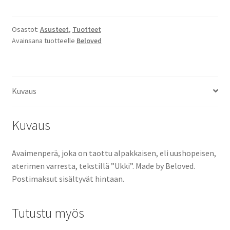
määrä
Osastot:
Asusteet
,
Tuotteet
Avainsana tuotteelle
Beloved
Kuvaus
Kuvaus
Avaimenperä, joka on taottu alpakkaisen, eli uushopeisen,
aterimen varresta, tekstillä ”Ukki”. Made by Beloved.
Postimaksut sisältyvät hintaan.
Tutustu myös