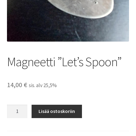
Magneetti ”Let’s Spoon”
14,00
€
sis. alv 25,5%
Magneetti
Lisää ostoskoriin
"Let's
Spoon"
määrä