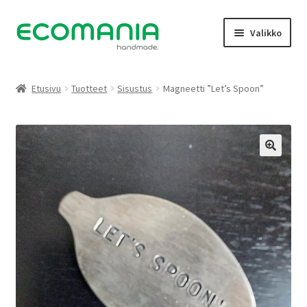
Siirry
Siirry
Valikko
navigointiin
sisältöön
Kauppa
Etusivu
Tuotteet
Sisustus
Magneetti ”Let’s Spoon”
Oma tili
Galleria
Yhteystiedot
Tietoja
Facebook
Peruutukset