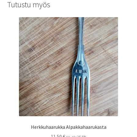
Tutustu myös
Herkkuhaarukka Alpakkahaarukasta
11,50
€
sis. alv 25,5%