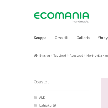
Siirry
Siirry
navigointiin
sisältöön
Kauppa
Oma tili
Galleria
Yhtey
Etusivu
Tuotteet
Asusteet
Merinovilla kau
Osastot
ALE
Lahjakortit