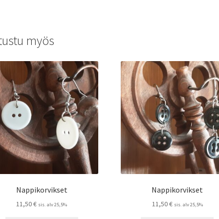
tustu myös
Nappikorvikset
Nappikorvikset
11,50
€
11,50
€
sis. alv 25,5%
sis. alv 25,5%