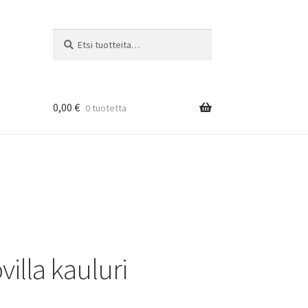
Etsi:
Haku
0,00
€
0 tuotetta
illa kauluri