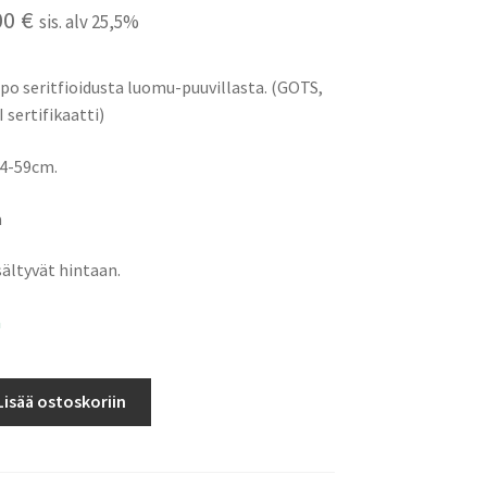
uperäinen
Nykyinen
00
€
sis. alv 25,5%
ta
hinta
po seritfioidusta luomu-puuvillasta. (GOTS,
on:
sertifikaatti)
0 €.
14,00 €.
54-59cm.
a
ältyvät hintaan.
a
Lisää ostoskoriin