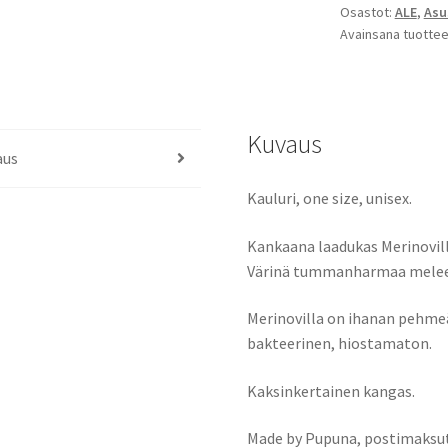
Osastot:
ALE
,
Asu
Avainsana tuottee
Kuvaus
aus
Kauluri, one size, unisex.
Kankaana laadukas Merinovil
Värinä tummanharmaa melee
Merinovilla on ihanan pehmeää
bakteerinen, hiostamaton.
Kaksinkertainen kangas.
Made by Pupuna, postimaksut 