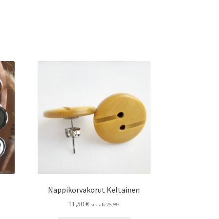
Nappikorvakorut Keltainen
11,50
€
sis. alv 25,5%