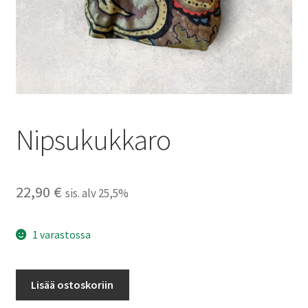
Nipsukukkaro
22,90
€
sis. alv 25,5%
1 varastossa
Nipsukukkaro
Lisää ostoskoriin
määrä