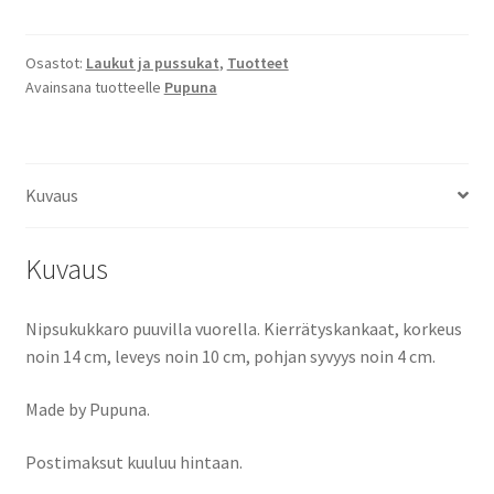
Osastot:
Laukut ja pussukat
,
Tuotteet
Avainsana tuotteelle
Pupuna
Kuvaus
Kuvaus
Nipsukukkaro puuvilla vuorella. Kierrätyskankaat, korkeus
noin 14 cm, leveys noin 10 cm, pohjan syvyys noin 4 cm.
Made by Pupuna.
Postimaksut kuuluu hintaan.