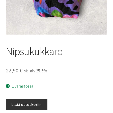
Nipsukukkaro
22,90
€
sis. alv 25,5%
1 varastossa
Nipsukukkaro
Lisää ostoskoriin
määrä