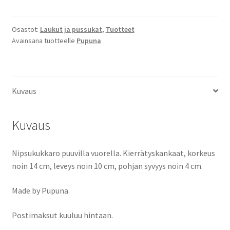
Osastot:
Laukut ja pussukat
,
Tuotteet
Avainsana tuotteelle
Pupuna
Kuvaus
Kuvaus
Nipsukukkaro puuvilla vuorella. Kierrätyskankaat, korkeus
noin 14 cm, leveys noin 10 cm, pohjan syvyys noin 4 cm.
Made by Pupuna.
Postimaksut kuuluu hintaan.