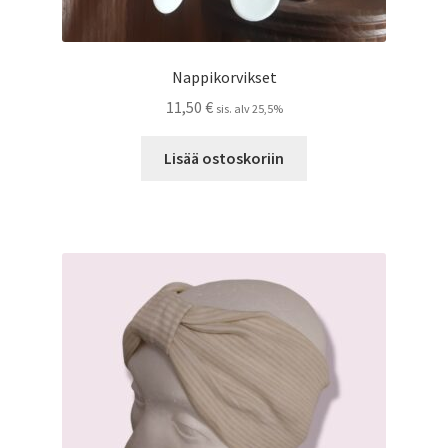
Nappikorvikset
11,50
€
sis. alv 25,5%
Lisää ostoskoriin