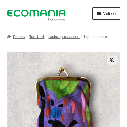
Siirry
Siirry
Valikko
navigointiin
sisältöön
Kauppa
Etusivu
Tuotteet
Laukut ja pussukat
Nipsukukkaro
Oma tili
Galleria
Yhteystiedot
Tietoja
Facebook
Peruutukset