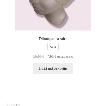
Trikoopanta raita
ALE!
Alkuperäinen
Nykyinen
15,90
€
7,95
€
sis. alv 25,5%
hinta
hinta
oli:
on:
Lisää ostoskoriin
15,90 €.
7,95 €.
Osastot