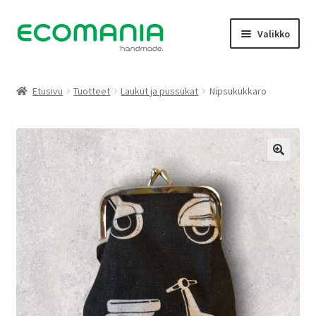
Siirry
Siirry
Valikko
navigointiin
sisältöön
Kauppa
Etusivu
Tuotteet
Laukut ja pussukat
Nipsukukkaro
Oma tili
Galleria
Yhteystiedot
Tietoja
Facebook
Peruutukset