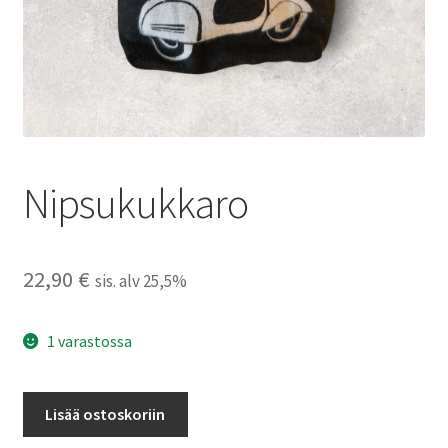
Nipsukukkaro
22,90
€
sis. alv 25,5%
1 varastossa
Nipsukukkaro
Lisää ostoskoriin
määrä