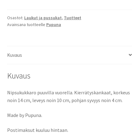
Osastot:
Laukut ja pussukat
,
Tuotteet
Avainsana tuotteelle
Pupuna
Kuvaus
Kuvaus
Nipsukukkaro puuvilla vuorella. Kierrätyskankaat, korkeus
noin 14 cm, leveys noin 10 cm, pohjan syvyys noin 4 cm.
Made by Pupuna.
Postimaksut kuuluu hintaan.