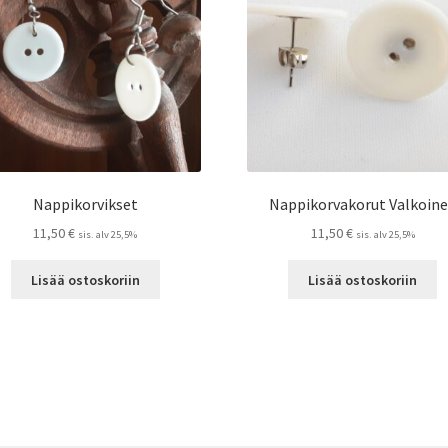
Nappikorvikset
Nappikorvakorut Valkoin
11,50
€
11,50
€
sis. alv 25,5%
sis. alv 25,5%
Lisää ostoskoriin
Lisää ostoskoriin