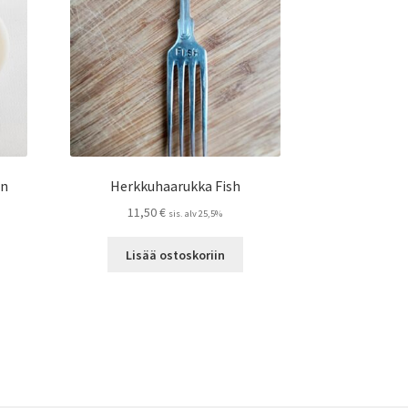
en
Herkkuhaarukka Fish
11,50
€
sis. alv 25,5%
Lisää ostoskoriin