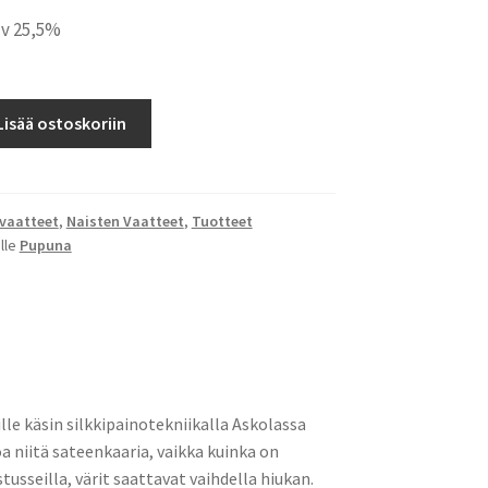
alv 25,5%
Lisää ostoskoriin
 vaatteet
,
Naisten Vaatteet
,
Tuotteet
lle
Pupuna
lle käsin silkkipainotekniikalla Askolassa
oa niitä sateenkaaria, vaikka kuinka on
tusseilla, värit saattavat vaihdella hiukan.