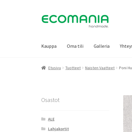
Siirry
Siirry
navigointiin
sisältöön
Kauppa
Oma tili
Galleria
Yhtey
Etusivu
Tuotteet
Naisten Vaatteet
Poni Hu
Osastot
ALE
Lahjakortit