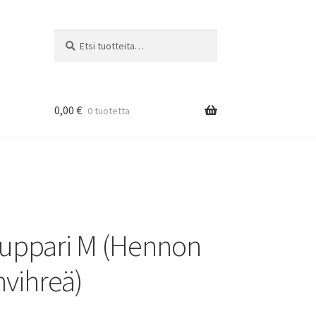
Etsi:
Haku
0,00
€
0 tuotetta
uppari M (Hennon
vihreä)