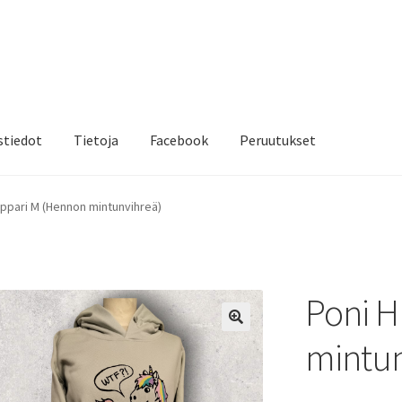
stiedot
Tietoja
Facebook
Peruutukset
ppari M (Hennon mintunvihreä)
Poni H
mintun