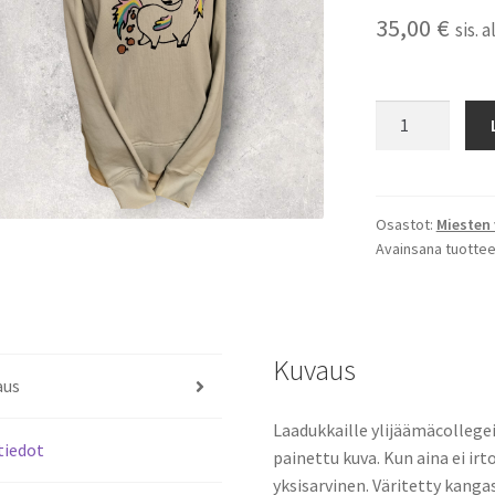
35,00
€
sis. 
Poni
Huppari
M
(Hennon
mintunvihreä)
Osastot:
Miesten
Avainsana tuottee
määrä
Kuvaus
aus
Laadukkaille ylijäämäcollegei
tiedot
painettu kuva. Kun aina ei irt
yksisarvinen. Väritetty kangas