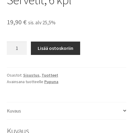
19,90
€
sis. alv 25,5%
Servetit,
Lisää ostoskoriin
6
kpl
määrä
Osastot:
Sisustus
,
Tuotteet
Avainsana tuotteelle
Pupuna
Kuvaus
Kuvaus