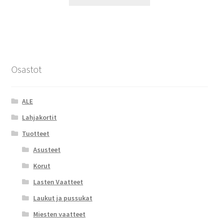
15,90 €.
7,95 €.
Osastot
ALE
Lahjakortit
Tuotteet
Asusteet
Korut
Lasten Vaatteet
Laukut ja pussukat
Miesten vaatteet