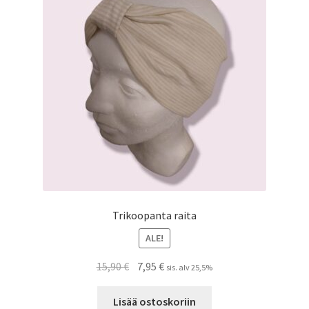
Trikoopanta raita
ALE!
Alkuperäinen
Nykyinen
15,90
€
7,95
€
sis. alv 25,5%
hinta
hinta
oli:
on:
Lisää ostoskoriin